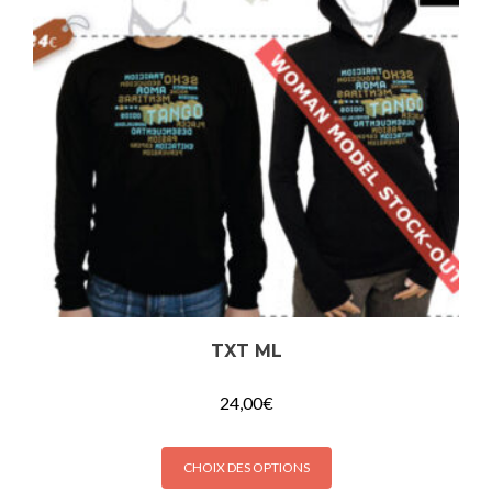
TXT ML
24,00
€
Ce
CHOIX DES OPTIONS
produit