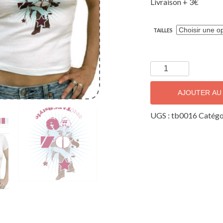
Livraison + 3€
TAILLES
quantité
de
70's
AJOUTER AU
UGS :
tb0016
Catégo