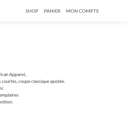
Aller
au
SHOP
PANIER
MON COMPTE
contenu
principal
rican Apparel„
courtes, coupe classique ajustée.
nc
xemplaires
nition.